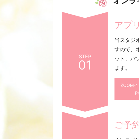
オンラ
アプ
当スタジ
すので、
STEP
ット、パ
01
ます。
ZOOM
P
ご予